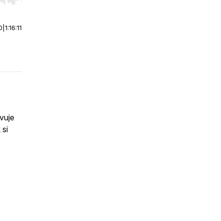
r end. Hold shift to jump forward or backward.
0
|
1:16:11
,
avuje
 si