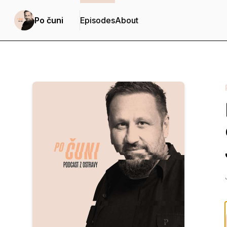
Po čuni
Episodes
About