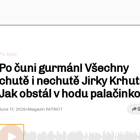
Po čuni
Po čuni gurmán! Všechny
chutě i nechutě Jirky Krhut
Jak obstál v hodu palačink
S
June 17, 2026
•
Magazín PATRIOT