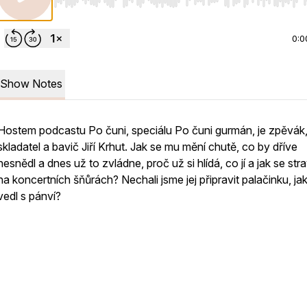
Use Left/Right to seek, Home/End to jump to start o
0:0
Show Notes
Hostem podcastu Po čuni, speciálu Po čuni gurmán, je zpěvák
skladatel a bavič Jiří Krhut. Jak se mu mění chutě, co by dříve
nesnědl a dnes už to zvládne, proč už si hlídá, co jí a jak se str
na koncertních šňůrách? Nechali jsme jej připravit palačinku, jak
vedl s pánví?