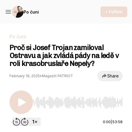
+ Follow
Po čuni
Po čuni
Proč si Josef Trojan zamiloval
Ostravu a jak zvládá pády na ledě v
roli krasobruslaře Nepely?
Share
February 19, 2025
•
Magazín PATRIOT
Use Left/Right to seek, Home/End to jump to st
0:00
|
53:58